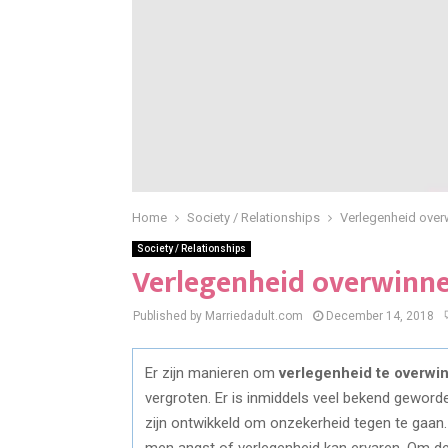
Home
Society / Relationships
Verlegenheid over
Society / Relationships
Verlegenheid overwinn
Published by Marriedadult.com
December 14, 2018
Er zijn manieren om
verlegenheid te overwi
vergroten. Er is inmiddels veel bekend gewor
zijn ontwikkeld om onzekerheid tegen te gaan
men angst of verlegenheid kan ervaren. Om de