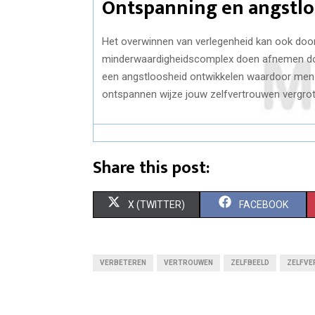
Ontspanning en angstl
Het overwinnen van verlegenheid kan ook doo
minderwaardigheidscomplex doen afnemen door
een angstloosheid ontwikkelen waardoor men 
ontspannen wijze jouw zelfvertrouwen vergrot
Share this post:
S
S
X (TWITTER)
FACEBOOK
H
H
A
A
VERBETEREN
VERTROUWEN
ZELFBEELD
ZELFVE
R
R
E
E