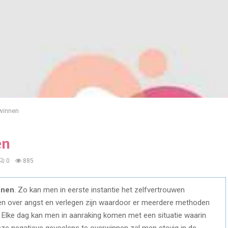
winnen
en
0
885
nnen
. Zo kan men in eerste instantie het zelfvertrouwen
den over angst en verlegen zijn waardoor er meerdere methoden
. Elke dag kan men in aanraking komen met een situatie waarin
ze negatieve gevoelens te overwinnen zal men stevig in de