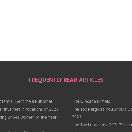
O
O
O
N
N
N
FREQUENTLY READ ARTICLES
otential: Become a Publisher
Trouwlocatie Ermelo
r Inverters Innovations of 2023
The Top Pergolas You Should Co
2023
ning Shoes Women of the Year
The Top Lubricants Of 2023 For