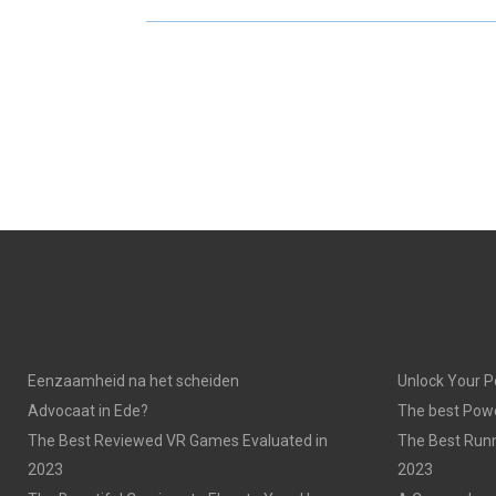
O
O
N
N
Eenzaamheid na het scheiden
Unlock Your P
Advocaat in Ede?
The best Powe
The Best Reviewed VR Games Evaluated in
The Best Run
2023
2023