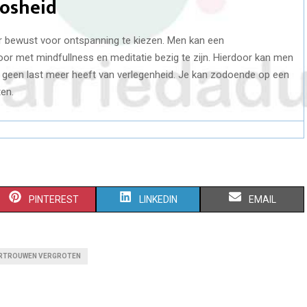
oosheid
r bewust voor ontspanning te kiezen. Men kan een
 met mindfullness en meditatie bezig te zijn. Hierdoor kan men
geen last meer heeft van verlegenheid. Je kan zodoende op een
en.
S
S
S
PINTEREST
LINKEDIN
EMAIL
H
H
H
A
A
A
RTROUWEN VERGROTEN
R
R
R
E
E
E